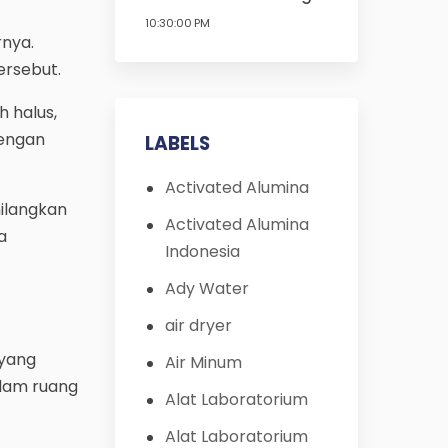
10:30:00 PM
rnya.
ersebut.
h halus,
dengan
LABELS
Activated Alumina
hilangkan
Activated Alumina
a
Indonesia
Ady Water
air dryer
 yang
Air Minum
alam ruang
Alat Laboratorium
Alat Laboratorium