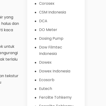
Corosex
CSM Indonesia
ir yang
DCA
 halus dan
DO Meter
ti kaca
Dosing Pump
ok untuk
Dow Filmtec
engurangi
Indonesia
ak terlalu
Dowex
Dowex Indonesia
n tekstur
Ecosorb
u
Eutech
Ferolite Tohkemy