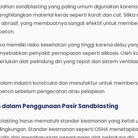
tu bahan sandblasting yang paling umum digunakan karena
nghilangkan material keras seperti karat dan cat. Silika 
n abrasif, yang membuatnya sangat efektif untuk membe
beton.
a memiliki risiko kesehatan yang tinggi karena debu yan
yebabkan penyakit pernapasan seperti silikosis. Oleh ka
lukan alat pelindung diri yang tepat dan sistem ventilas
 dalam industri konstruksi dan manufaktur untuk member
eton sebelum pengecatan atau pelapisan.
dalam Penggunaan Pasir Sandblasting
blasting harus mematuhi standar keamanan yang ketat 
n lingkungan. Standar keamanan seperti OSHA menetapk
stalin dan mengharuskan penggunaan alat pelindung diri.