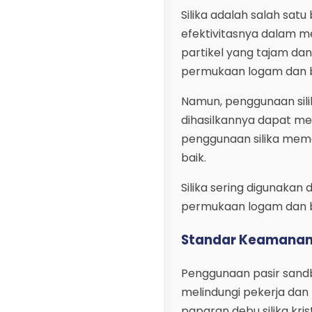
Silika adalah salah sa
efektivitasnya dalam me
partikel yang tajam da
permukaan logam dan 
Namun, penggunaan silik
dihasilkannya dapat men
penggunaan silika memer
baik.
Silika sering digunakan
permukaan logam dan b
Standar Keamanan 
Penggunaan pasir sand
melindungi pekerja da
paparan debu silika kri