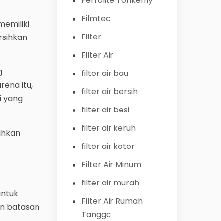
Ferrolite Tohkemy
Filmtec
memiliki
Filter
rsihkan
Filter Air
g
filter air bau
rena itu,
filter air bersih
i yang
filter air besi
filter air keruh
sihkan
filter air kotor
Filter Air Minum
filter air murah
untuk
Filter Air Rumah
an batasan
Tangga