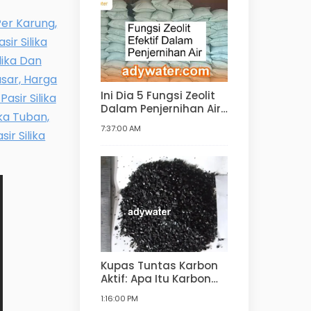
Ini Dia 5 Fungsi Zeolit
Dalam Penjernihan Air!
Kegunaan Zeolit
7:37:00 AM
dalam Pengolahan Air
Minum, Air Bersih,
Water Softener
Kupas Tuntas Karbon
Aktif: Apa Itu Karbon
Aktif, Fungsi, Bahan
1:16:00 PM
Pembuatan, Jenis,