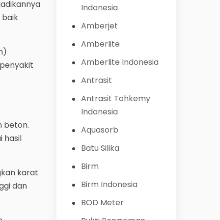
njadikannya
Indonesia
 baik
Amberjet
Amberlite
n)
Amberlite Indonesia
 penyakit
Antrasit
Antrasit Tohkemy
Indonesia
n beton.
Aquasorb
 hasil
Batu Silika
Birm
gkan karat
Birm Indonesia
ggi dan
BOD Meter