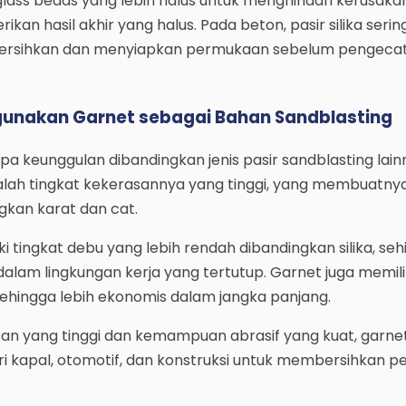
glass beads yang lebih halus untuk menghindari kerusaka
n hasil akhir yang halus. Pada beton, pasir silika serin
ersihkan dan menyiapkan permukaan sebelum pengecat
unakan Garnet sebagai Bahan Sandblasting
a keunggulan dibandingkan jenis pasir sandblasting lain
lah tingkat kekerasannya yang tinggi, yang membuatny
gkan karat dan cat.
iki tingkat debu yang lebih rendah dibandingkan silika, seh
alam lingkungan kerja yang tertutup. Garnet juga memili
sehingga lebih ekonomis dalam jangka panjang.
an yang tinggi dan kemampuan abrasif yang kuat, garnet
ri kapal, otomotif, dan konstruksi untuk membersihkan 