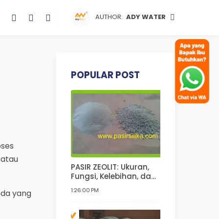
AUTHOR:
ADY WATER
POPULAR POST
oses
 atau
PASIR ZEOLIT: Ukuran,
Fungsi, Kelebihan, dan
Kekurangannya | Pasir
1:26:00 PM
eda yang
Zeolit Untuk Kucing,
Anjing, Hamster, Pupuk