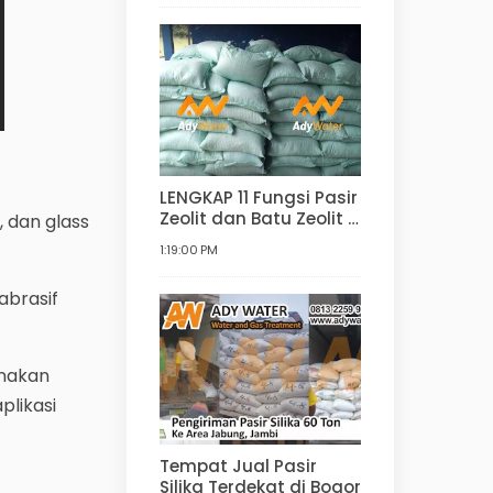
Filter Air
LENGKAP 11 Fungsi Pasir
Zeolit dan Batu Zeolit |
, dan glass
Manfaat dan
1:19:00 PM
Kegunaan Zeolit untuk
Filter Air, Agrikultur,
abrasif
Hortikultur, dan lain-
lain
unakan
plikasi
Tempat Jual Pasir
Silika Terdekat di Bogor