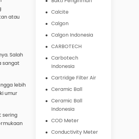
n
Bukti Pengiriman
g
Calcite
an atau
Calgon
Calgon Indonesia
CARBOTECH
nya. Salah
Carbotech
a sangat
Indonesia
Cartridge Filter Air
ingga lebih
Ceramic Ball
ki umur
Ceramic Ball
Indonesia
 sering
COD Meter
permukaan
Conductivity Meter