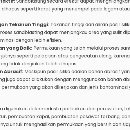
ektif:
Sandblasting secara efektif dapat menghilangka
it dihapus seperti karat yang menempel pada logam atau
an Tekanan Tinggi:
Tekanan tinggi dari aliran pasir sili
ses sandblasting dapat menjangkau area yang sulit dij
inasi dengan lebih efisien.
n yang Baik:
Permukaan yang telah melalui proses san
anjutnya seperti pelapisan atau pengecatan ulang, karen
ang tidak diinginkan telah dihapus.
 Abrasif:
Meskipun pasir silika adalah bahan abrasif y
ing juga dapat dilakukan dengan menggunakan bahan abra
s permukaan yang akan dikerjakan dan jenis kontaminasi
a digunakan dalam industri perbaikan dan perawatan, tet
ktur, pembuatan kapal, pembuatan pesawat terbang, da
nya untuk menghasilkan permukaan yang bersih dan sia