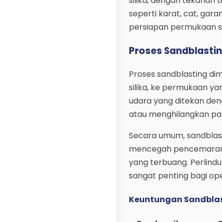
silika, dengan tekanan
seperti karat, cat, gara
persiapan permukaan se
Proses Sandblasti
Proses sandblasting di
silika, ke permukaan ya
udara yang ditekan den
atau menghilangkan pa
Secara umum, sandblast
mencegah pencemaran li
yang terbuang. Perlind
sangat penting bagi op
Keuntungan Sandbla