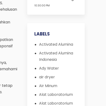
S.
10:30:00 PM
kehalusan
ahkan
LABELS
apatkan
Activated Alumina
sponsif
Activated Alumina
Indonesia
nya,
Ady Water
 memahami
air dryer
r tetap
Air Minum
a.
Alat Laboratorium
Alat Laboratorium