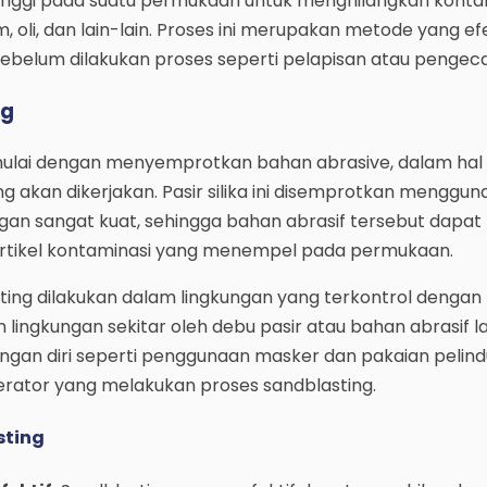
 tinggi pada suatu permukaan untuk menghilangkan konta
m, oli, dan lain-lain. Proses ini merupakan metode yang ef
belum dilakukan proses seperti pelapisan atau pengeca
ng
mulai dengan menyemprotkan bahan abrasive, dalam hal i
ng akan dikerjakan. Pasir silika ini disemprotkan menggun
gan sangat kuat, sehingga bahan abrasif tersebut dapat
rtikel kontaminasi yang menempel pada permukaan.
ing dilakukan dalam lingkungan yang terkontrol dengan 
ngkungan sekitar oleh debu pasir atau bahan abrasif l
ungan diri seperti penggunaan masker dan pakaian pelind
erator yang melakukan proses sandblasting.
sting