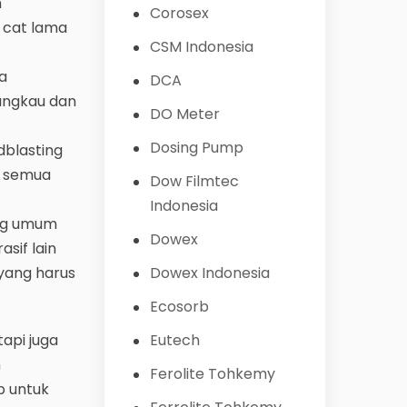
n
Corosex
 cat lama
CSM Indonesia
ka
DCA
angkau dan
DO Meter
Dosing Pump
dblasting
a semua
Dow Filmtec
Indonesia
ang umum
Dowex
sif lain
 yang harus
Dowex Indonesia
Ecosorb
api juga
Eutech
n
Ferolite Tohkemy
p untuk