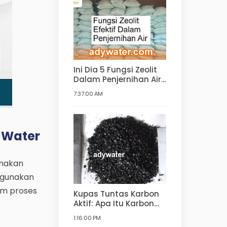
Ini Dia 5 Fungsi Zeolit
Dalam Penjernihan Air!
Kegunaan Zeolit
7:37:00 AM
dalam Pengolahan Air
Minum, Air Bersih,
Water Softener
y Water
unakan
ggunakan
am proses
Kupas Tuntas Karbon
Aktif: Apa Itu Karbon
Aktif, Fungsi, Bahan
1:16:00 PM
Pembuatan, Jenis,