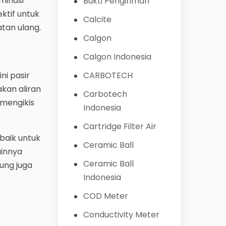
minasi
Bukti Pengiriman
ektif untuk
Calcite
tan ulang.
Calgon
Calgon Indonesia
CARBOTECH
ni pasir
akan aliran
Carbotech
 mengikis
Indonesia
Cartridge Filter Air
baik untuk
Ceramic Ball
ainnya
Ceramic Ball
ung juga
Indonesia
COD Meter
Conductivity Meter