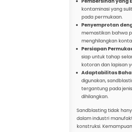
Pembersihan yang Ef
kontaminasi yang sul
pada permukaan.
Penyemprotan deng
memastikan bahwa pro
menghilangkan kontam
Persiapan Permukaa
siap untuk tahap sel
kotoran dan lapisan y
Adaptabilitas Bahan
digunakan, sandblast
tergantung pada jeni
dihilangkan.
Sandblasting tidak hany
dalam industri manufa
konstruksi. Kemampuan