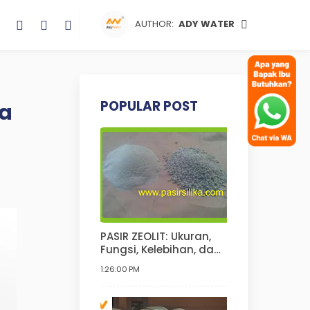
AUTHOR:
ADY WATER
POPULAR POST
ka
PASIR ZEOLIT: Ukuran,
Fungsi, Kelebihan, dan
Kekurangannya | Pasir
1:26:00 PM
Zeolit Untuk Kucing,
Anjing, Hamster, Pupuk