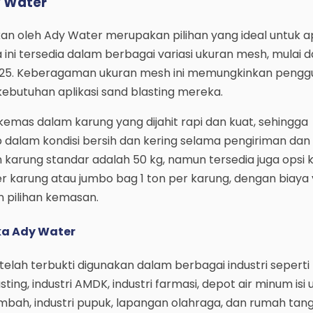
dy Water
akan oleh Ady Water merupakan pilihan yang ideal untuk ap
ika ini tersedia dalam berbagai variasi ukuran mesh, mulai 
25. Keberagaman ukuran mesh ini memungkinkan pengg
kebutuhan aplikasi sand blasting mereka.
dikemas dalam karung yang dijahit rapi dan kuat, sehingga
 dalam kondisi bersih dan kering selama pengiriman dan
karung standar adalah 50 kg, namun tersedia juga opsi
er karung atau jumbo bag 1 ton per karung, dengan biaya
n pilihan kemasan.
ika Ady Water
r telah terbukti digunakan dalam berbagai industri sepert
sting, industri AMDK, industri farmasi, depot air minum isi 
imbah, industri pupuk, lapangan olahraga, dan rumah tan