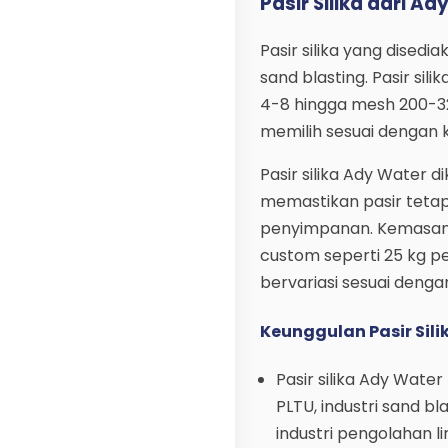
Pasir Silika dari A
Pasir silika yang disedi
sand blasting. Pasir sil
4-8 hingga mesh 200-3
memilih sesuai dengan 
Pasir silika Ady Water 
memastikan pasir tetap
penyimpanan. Kemasan 
custom seperti 25 kg p
bervariasi sesuai denga
Keunggulan Pasir Sil
Pasir silika Ady Wate
PLTU, industri sand bla
industri pengolahan l