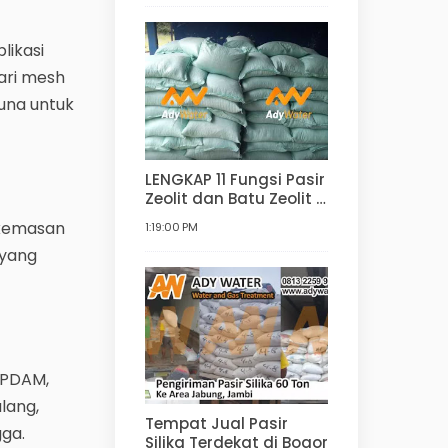
Filter Air
likasi
dari mesh
una untuk
LENGKAP 11 Fungsi Pasir
Zeolit dan Batu Zeolit |
Manfaat dan
 kemasan
1:19:00 PM
Kegunaan Zeolit untuk
 yang
Filter Air, Agrikultur,
Hortikultur, dan lain-
lain
i PDAM,
ulang,
Tempat Jual Pasir
gga.
Silika Terdekat di Bogor