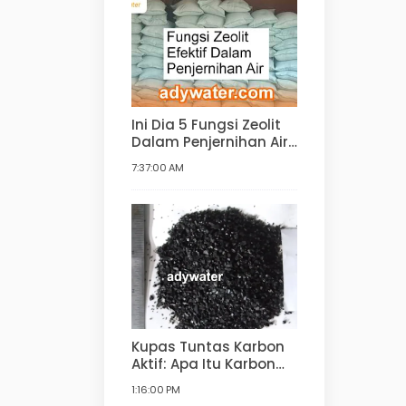
Ini Dia 5 Fungsi Zeolit
Dalam Penjernihan Air!
Kegunaan Zeolit
7:37:00 AM
dalam Pengolahan Air
Minum, Air Bersih,
Water Softener
Kupas Tuntas Karbon
Aktif: Apa Itu Karbon
Aktif, Fungsi, Bahan
1:16:00 PM
Pembuatan, Jenis,