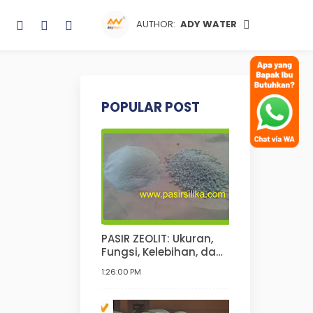
AUTHOR:
ADY WATER
POPULAR POST
PASIR ZEOLIT: Ukuran,
Fungsi, Kelebihan, dan
Kekurangannya | Pasir
1:26:00 PM
Zeolit Untuk Kucing,
Anjing, Hamster, Pupuk