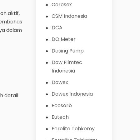
Corosex
n aktif,
CSM Indonesia
 membahas
DCA
nya dalam
DO Meter
Dosing Pump
Dow Filmtec
Indonesia
Dowex
Dowex Indonesia
h detail
Ecosorb
Eutech
Ferolite Tohkemy