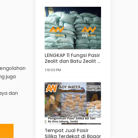
Filter Air
LENGKAP 11 Fungsi Pasir
Zeolit dan Batu Zeolit |
Manfaat dan
 pengolahan
1:19:00 PM
Kegunaan Zeolit untuk
ng juga
Filter Air, Agrikultur,
Hortikultur, dan lain-
lain
aya dan
Tempat Jual Pasir
Silika Terdekat di Bogor