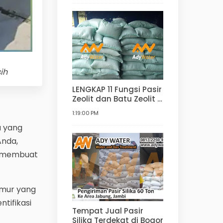
Filter Air
ih
LENGKAP 11 Fungsi Pasir
Zeolit dan Batu Zeolit |
Manfaat dan
1:19:00 PM
Kegunaan Zeolit untuk
Filter Air, Agrikultur,
u yang
Hortikultur, dan lain-
Anda,
lain
p membuat
umur yang
tifikasi
Tempat Jual Pasir
Silika Terdekat di Bogor