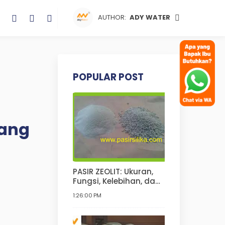
AUTHOR:
ADY WATER
POPULAR POST
yang
PASIR ZEOLIT: Ukuran,
Fungsi, Kelebihan, dan
Kekurangannya | Pasir
1:26:00 PM
Zeolit Untuk Kucing,
Anjing, Hamster, Pupuk