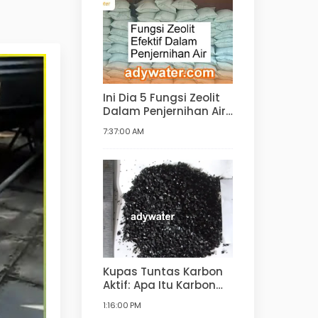
Ini Dia 5 Fungsi Zeolit
Dalam Penjernihan Air!
Kegunaan Zeolit
7:37:00 AM
dalam Pengolahan Air
Minum, Air Bersih,
Water Softener
Kupas Tuntas Karbon
Aktif: Apa Itu Karbon
Aktif, Fungsi, Bahan
1:16:00 PM
Pembuatan, Jenis,