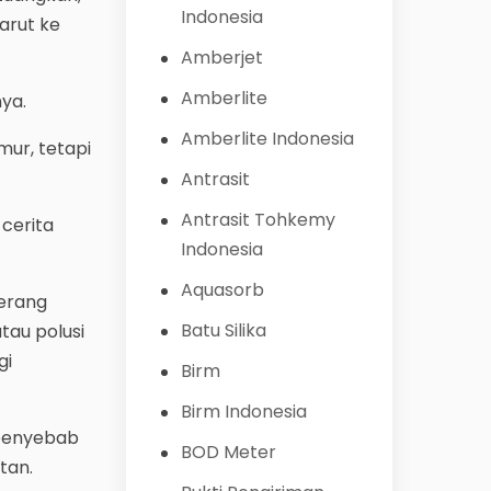
Indonesia
arut ke
Amberjet
Amberlite
ya.
Amberlite Indonesia
ur, tetapi
Antrasit
Antrasit Tohkemy
 cerita
Indonesia
Aquasorb
lerang
Batu Silika
tau polusi
gi
Birm
Birm Indonesia
 penyebab
BOD Meter
tan.