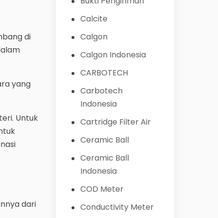
Bukti Pengiriman
Calcite
embang di
Calgon
dalam
Calgon Indonesia
CARBOTECH
ara yang
Carbotech
Indonesia
ri. Untuk
Cartridge Filter Air
ntuk
Ceramic Ball
nasi
Ceramic Ball
Indonesia
COD Meter
innya dari
Conductivity Meter