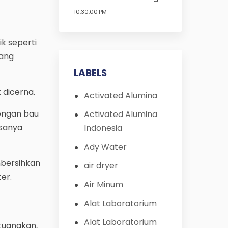
10:30:00 PM
k seperti
yang
LABELS
 dicerna.
Activated Alumina
engan bau
Activated Alumina
asanya
Indonesia
Ady Water
mbersihkan
air dryer
ter.
Air Minum
Alat Laboratorium
Alat Laboratorium
ituangkan,