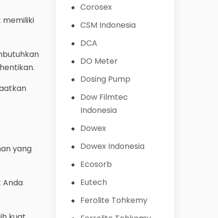
Corosex
 memiliki
CSM Indonesia
DCA
embutuhkan
DO Meter
hentikan.
Dosing Pump
faatkan
Dow Filmtec
Indonesia
Dowex
Dowex Indonesia
han yang
Ecosorb
Eutech
k Anda
Ferolite Tohkemy
ih kuat