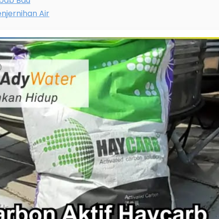
ebab Bau
njernihan Air