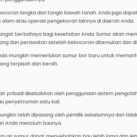
bocoran langka dari tangki bawah tanah. Anda juga dapat
s alam atau operasi pengeboran lainnya di daerah Anda.
sangat berbahaya bagi kesehatan Anda. Sumur akan m
sang dan perawatan setelah kebocoran ditemukan dan di
Anda mungkin memerlukan sumur bor baru untuk meman
ang terpisah dan bersih.
n air pribadi disebabkan oleh penggunaan sistem pengola
u penyetruman satu kali.
ngkin telah dipasang oleh pemilik sebelumnya dan tida
ari Anda mencium baunya.
am air sumur dapat menyebabkan bau lebih lama dan leb