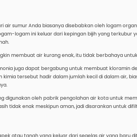
ri air sumur Anda biasanya disebabkan oleh logam organi
gam-logam ini keluar dari kepingan bijih yang terkubur 
nah.
kin membuat air kurang enak, itu tidak berbahaya untuk
amonia juga dapat bergabung untuk membuat kloramin d
 kimia tersebut hadir dalam jumlah kecil di dalam air, bi
ya.
ing digunakan oleh pabrik pengolahan air kota untuk me
asih tidak enak meskipun aman, jadi disarankan untuk difil
apek atau tanah yang keluar dari segelas air yang baru d