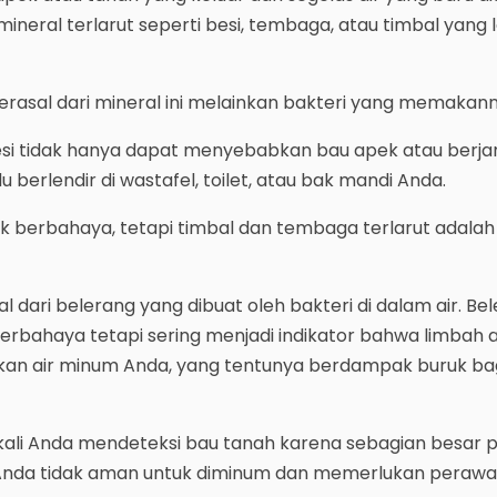
ineral terlarut seperti besi, tembaga, atau timbal yang l
erasal dari mineral ini melainkan bakteri yang memakann
si tidak hanya dapat menyebabkan bau apek atau berjam
 berlendir di wastafel, toilet, atau bak mandi Anda.
ak berbahaya, tetapi timbal dan tembaga terlarut adalah
l dari belerang yang dibuat oleh bakteri di dalam air. Be
erbahaya tetapi sering menjadi indikator bahwa limbah a
kan air minum Anda, yang tentunya berdampak buruk ba
p kali Anda mendeteksi bau tanah karena sebagian besar
 Anda tidak aman untuk diminum dan memerlukan perawa