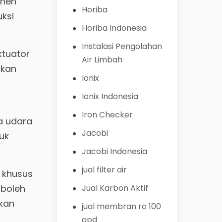
onen
Horiba
ksi
Horiba Indonesia
Instalasi Pengolahan
ktuator
Air Limbah
bkan
Ionix
Ionix Indonesia
Iron Checker
a udara
Jacobi
uk
Jacobi Indonesia
jual filter air
) khusus
Jual Karbon Aktif
 boleh
akan
jual membran ro 100
gpd