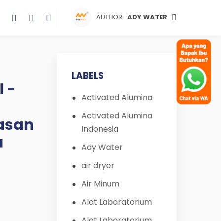
AUTHOR:
ADY WATER
LABELS
l -
Activated Alumina
Activated Alumina
wasan
Indonesia
a
Ady Water
air dryer
Air Minum
Alat Laboratorium
Alat Laboratorium