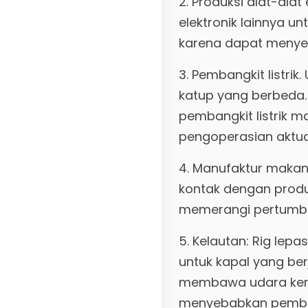
2. Produksi alat-alat
elektronik lainnya 
karena dapat menyeb
3. Pembangkit listri
katup yang berbeda. 
pembangkit listrik m
pengoperasian aktua
4. Manufaktur maka
kontak dengan produk
memerangi pertumb
5. Kelautan: Rig lepa
untuk kapal yang be
membawa udara kerin
menyebabkan pemb