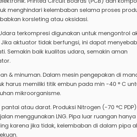
 elektronik. Printed Circuit Boards (PCB) dan komp
untuk menghindari kelembaban selama proses produ
abkan korsleting atau oksidasi.
k. Udara terkompresi digunakan untuk mengontrol a
Jika aktuator tidak berfungsi, ini dapat menyeba
ati. Semakin baik kualitas udara, semakin aman
tor.
nan & minuman. Dalam mesin pengepakan di man
 harus memiliki titik embun pada min -40 ° C unt
uhan mikroorganisme.
s pantai atau darat. Produksi Nitrogen (-70 °C PDP
rjalan menggunakan LNG. Pipa luar ruangan hanya
g karena jika tidak, kelembaban di dalam pipa 
ekuan.