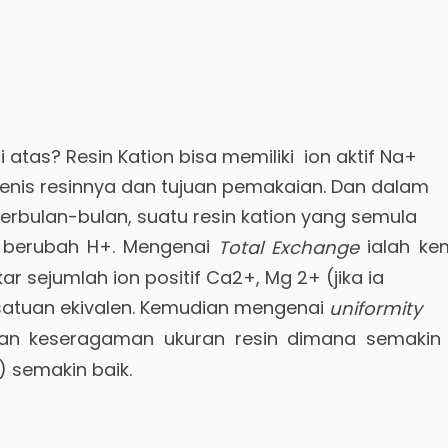
 atas? Resin Kation bisa memiliki ion aktif Na+
jenis resinnya dan tujuan pemakaian. Dan dalam
berbulan-bulan, suatu resin kation yang semula
 berubah H+. Mengenai
ialah k
Total Exchange
kar sejumlah ion positif Ca2+, Mg 2+ (jika ia
 satuan ekivalen. Kemudian mengenai
uniformity
n keseragaman ukuran resin dimana semakin
) semakin baik.