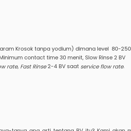
aram Krosok tanpa yodium) dimana level 80-250
, Minimum contact time 30 menit, Slow Rinse 2 BV
,
2-4 BV saat
.
ow rate
Fast Rinse
service flow rate
nya-tanya apa arti tentang BV itu? Kami akan