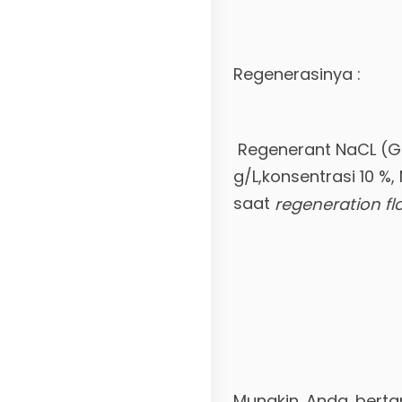
Regenerasinya :
Regenerant NaCL (G
g/L,konsentrasi 10 %
saat
regeneration fl
Mungkin Anda berta