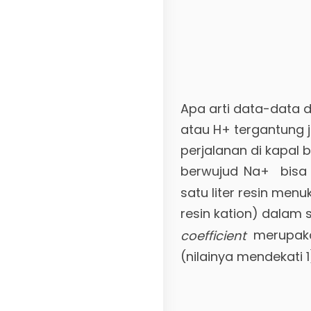
Apa arti data-data di
atau H+ tergantung 
perjalanan di kapal 
berwujud Na+ bisa
satu liter resin menu
resin kation) dalam
merupaka
coefficient
(nilainya mendekati 1