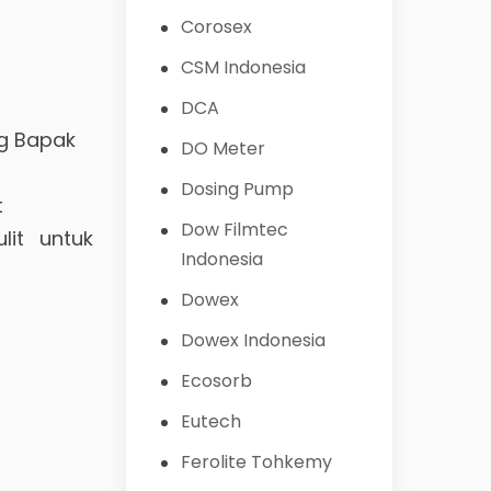
Corosex
CSM Indonesia
DCA
g Bapak
DO Meter
Dosing Pump
t
Dow Filmtec
it untuk
Indonesia
Dowex
Dowex Indonesia
Ecosorb
Eutech
Ferolite Tohkemy