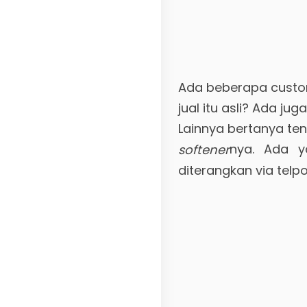
Ada beberapa custo
jual itu asli? Ada j
Lainnya bertanya te
nya. Ada y
softener
diterangkan via tel