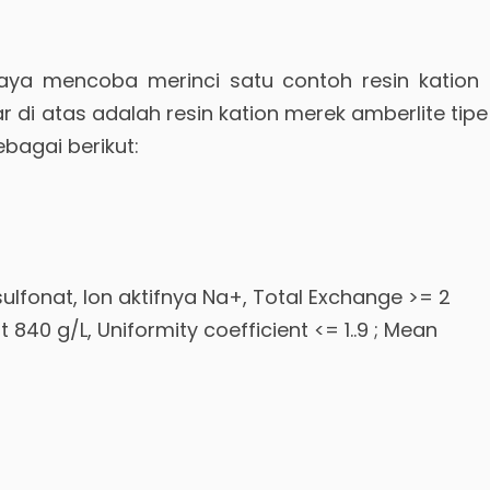
aya mencoba merinci satu contoh resin kation 
di atas adalah resin kation merek amberlite tipe
ebagai berikut:
ulfonat, Ion aktifnya Na+, Total Exchange >= 2
 840 g/L, Uniformity coefficient <= 1..9 ; Mean