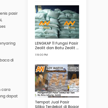
Filter Air
enis pasir
i,
ses
enyaring
LENGKAP 11 Fungsi Pasir
Zeolit dan Batu Zeolit |
Manfaat dan
1:19:00 PM
Kegunaan Zeolit untuk
ibaca di
Filter Air, Agrikultur,
Hortikultur, dan lain-
lain
n cara
ang dapat
Tempat Jual Pasir
Silika Terdekat di Bogor