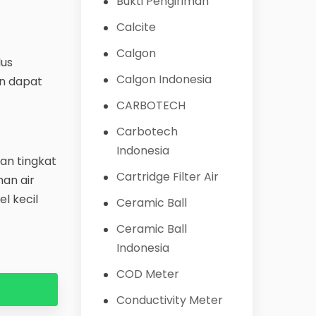
Bukti Pengiriman
Calcite
Calgon
lus
Calgon Indonesia
an dapat
CARBOTECH
Carbotech
Indonesia
an tingkat
Cartridge Filter Air
an air
l kecil
Ceramic Ball
Ceramic Ball
Indonesia
COD Meter
Conductivity Meter