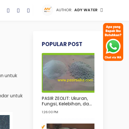
AUTHOR:
ADY WATER
POPULAR POST
an untuk
ndar untuk
PASIR ZEOLIT: Ukuran,
Fungsi, Kelebihan, dan
Kekurangannya | Pasir
1:26:00 PM
Zeolit Untuk Kucing,
Anjing, Hamster, Pupuk