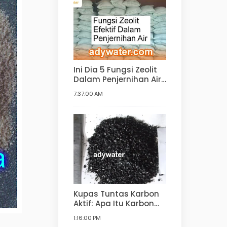
Ini Dia 5 Fungsi Zeolit
Dalam Penjernihan Air!
Kegunaan Zeolit
7:37:00 AM
dalam Pengolahan Air
Minum, Air Bersih,
Water Softener
Kupas Tuntas Karbon
Aktif: Apa Itu Karbon
Aktif, Fungsi, Bahan
1:16:00 PM
Pembuatan, Jenis,