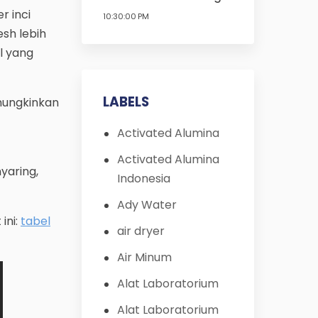
r inci
10:30:00 PM
sh lebih
l yang
LABELS
mungkinkan
t
Activated Alumina
Activated Alumina
yaring,
Indonesia
Ady Water
ini:
tabel
air dryer
Air Minum
Alat Laboratorium
Alat Laboratorium