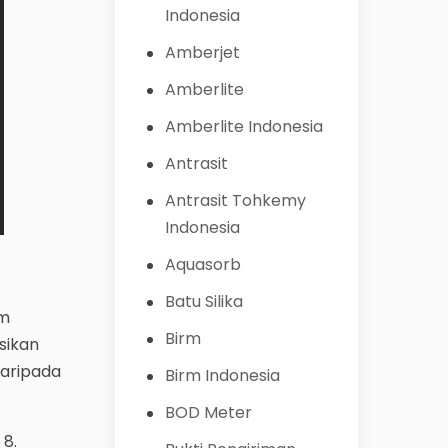
Indonesia
Amberjet
Amberlite
Amberlite Indonesia
Antrasit
Antrasit Tohkemy
Indonesia
Aquasorb
Batu Silika
um
Birm
sikan
daripada
Birm Indonesia
BOD Meter
 8.