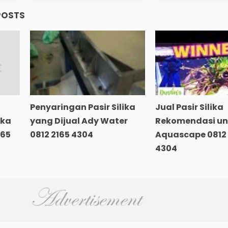
POSTS
Penyaringan Pasir Silika
Jual Pasir Silika
ika
yang Dijual Ady Water
Rekomendasi un
165
0812 2165 4304
Aquascape 0812 
4304